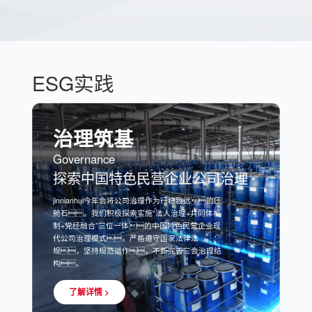
ESG实践
治理筑基
Governance
探索中国特色民营企业公司治理
jinnianhui今年会将公司治理作为行稳致远的压
舱石。我们积极探索实施“法人治理+共同体机
制+党经融合”三位一体的中国特色民营企业现
代公司治理模式，严格遵守国家法律法
规，坚持规范运作，不断完善三会治理结
构。
了解详情 >