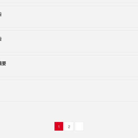
告
告
摘要
1
2