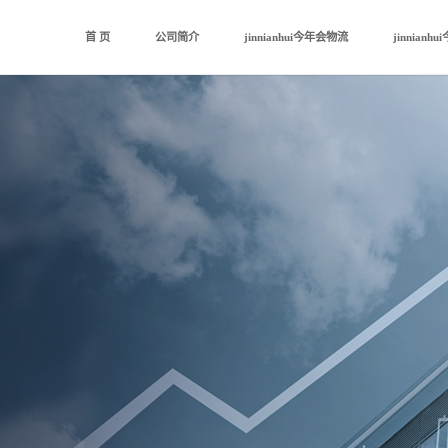
首 页
公司简介
jinnianhui今年会物流
jinnian