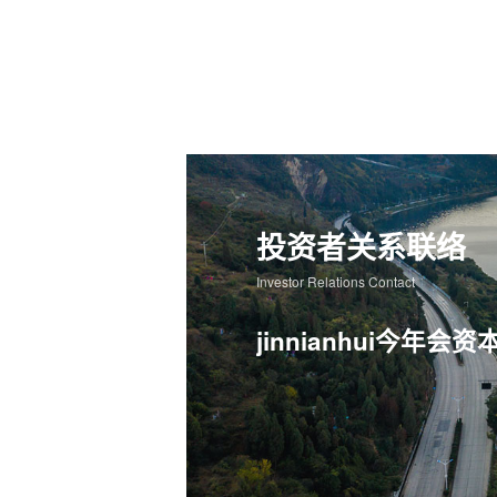
投资者关系联络
Investor Relations Contact
jinnianhui今年会