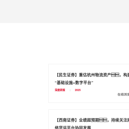
【民生证券】重估杭州物流资产，构
“基础设施+数字平台”
深度研报
2025
在线浏
【西南证券】业绩超预期，持续关注
络货运平台协同发展