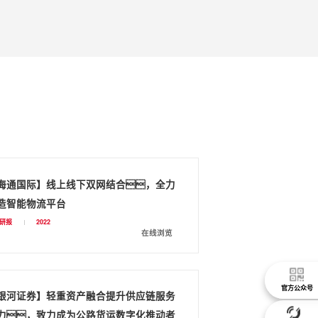
海通国际】线上线下双网结合，全力
造智能物流平台
研报
2022
在线浏览
官方公众号
银河证券】轻重资产融合提升供应链服务
力，致力成为公路货运数字化推动者