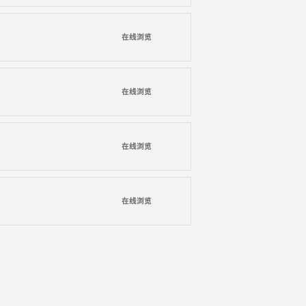
在线浏览
在线浏览
在线浏览
在线浏览