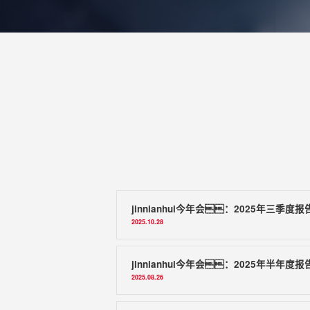
jinnianhui今年会：2025年三季度报
2025.10.28
jinnianhui今年会：2025年半年度
2025.08.26